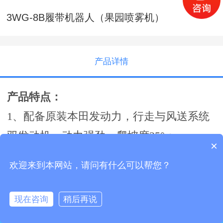
3WG-8B履带机器人（果园喷雾机）
产品详情
产品特点：
1、配备原装本田发动力，行走与风送系统
双发动机，动力强劲，爬坡度25°；
×
2、采用电控履带底盘系统，无线遥控，人
欢迎来到本网站，请问有什么可以帮您？
机分离，底盘各功能（前进、后退、左转、
右转、加档、减档、油门加、减）全部采用
现在咨询
稍后再说
马上咨询
摇杆式无线遥控操作，方便，简单，可靠。