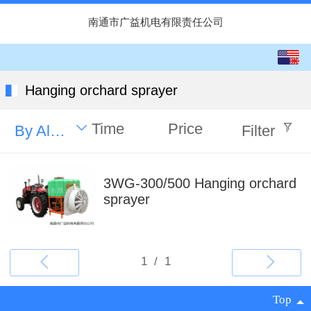
南通市广益机电有限责任公司
English
中文
Hanging orchard sprayer
Time
Price
By Alphabet
Filter
3WG-300/500 Hanging orchard
sprayer
Top