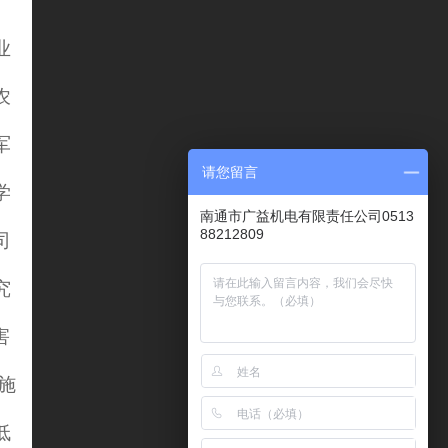
、
业
农
军
请您留言
学
南通市广益机电有限责任公司0513
88212809
司
究
害
施
低