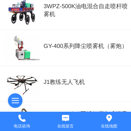
3WPZ-500K油电混合自走喷杆喷
雾机
GY-400系列降尘喷雾机（雾炮）
J1教练无人飞机
6HYB-25B(W)不锈钢背负式烟雾
机
电话咨询
在线留言
在线地图