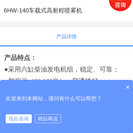
6HW-140车载式高射程喷雾机
产品详情
产品特点：
●采用六缸柴油发电机组，稳定、可靠；
●射程远（90-120米）、穿透性好；
×
●采用自动控制，遥控操作(可在驾驶室内操
欢迎来到本网站，请问有什么可以帮您？
作) ，操作简单方便；
●超低量、低量、常量喷雾、用药省、药剂
现在咨询
稍后再说
马上咨询
利用率高、污染小；