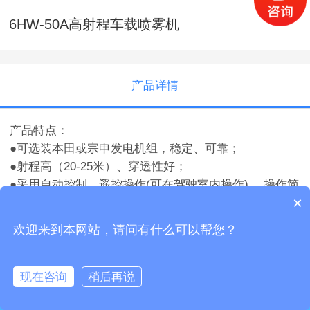
6HW-50A高射程车载喷雾机
产品详情
产品特点：
●可选装本田或宗申发电机组，稳定、可靠；
●射程高（20-25米）、穿透性好；
●采用自动控制，遥控操作(可在驾驶室内操作) ，操作简
×
单方便；
●超低量、低量、常量喷雾、用药省、药剂利用率高、污
欢迎来到本网站，请问有什么可以帮您？
染小；
●可加装稳态燃烧喷烟装置；
●配50米输药管，可进行常量喷雾；
现在咨询
稍后再说
马上咨询
●喷筒自动上下摆动，水平手动调节（可加装自动转向装